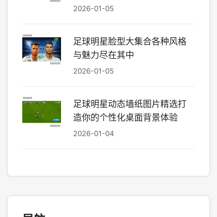
2026-01-05
足球明星脸型大集合各种风格
与魅力尽在其中
2026-01-05
足球明星动态墙纸图片精选打
造你的个性化桌面背景体验
2026-01-04