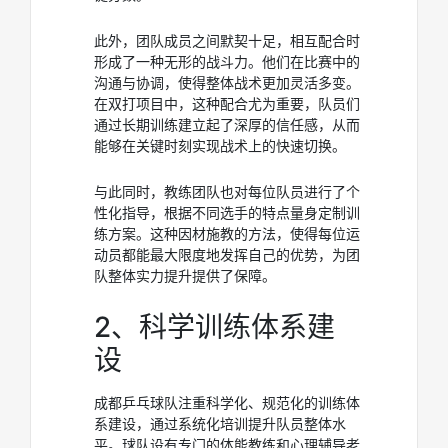
此外，团队成员之间默契十足，相互配合时
形成了一种无形的战斗力。他们在比赛中的
沟通与协调，使得整体战术更加灵活多变。
在双打项目中，这种配合尤为重要，队员们
通过长期训练建立起了深厚的信任感，从而
能够在关键时刻实现战术上的快速切换。
与此同时，教练团队也对每位队员进行了个
性化指导，根据不同选手的特点量身定制训
练方案。这种因材施教的方法，使得每位运
动员都能最大限度地发挥自己的优势，为团
队整体实力提升提供了保障。
2、科学训练体系建
设
成都乒乓球队注重科学化、规范化的训练体
系建设，通过系统化培训提升队员整体水
平。球队设有专门的体能教练和心理辅导老