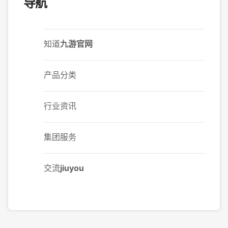
导航
知道
九游官网
产品分类
行业资讯
集团服务
交流
jiuyou