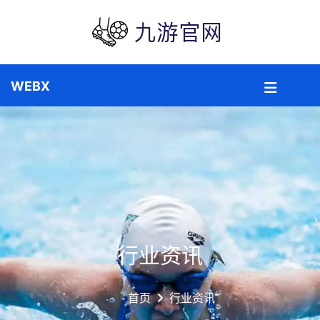
行业资讯
首页
行业资讯