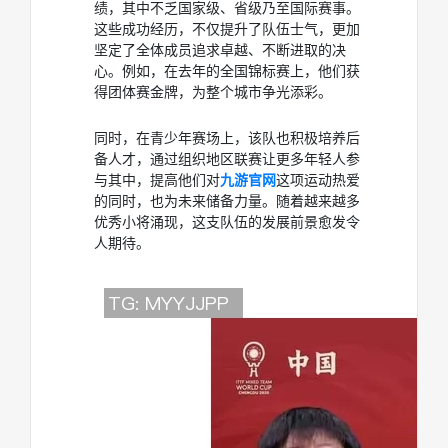
绩，其中不乏国家级、省级乃至国际赛事。
这些成功经历，不仅提升了队伍士气，更加
坚定了全体成员追求卓越、不断进取的决
心。例如，在去年的全国锦标赛上，他们获
得团体赛金牌，为整个城市争光添彩。
同时，在青少年赛场上，该队也积极培养后
备人才，通过组织地区联赛让更多年轻人参
与其中，提高他们对
九游官网
这项运动热爱
的同时，也为未来储备力量。随着越来越多
优秀小将涌现，这支队伍的发展前景愈发令
人期待。